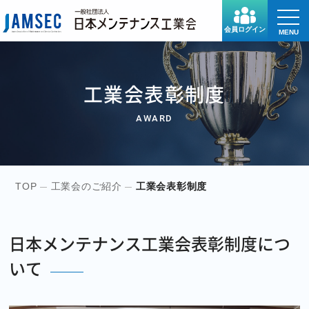
toggle
naviga
会員ログイン
MENU
工業会表彰制度
AWARD
TOP
工業会のご紹介
工業会表彰制度
日本メンテナンス工業会表彰制度につ
いて