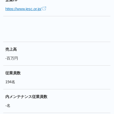
https://www.jesc.or.jp/
売上高
-百万円
従業員数
194名
内メンテナンス従業員数
-名