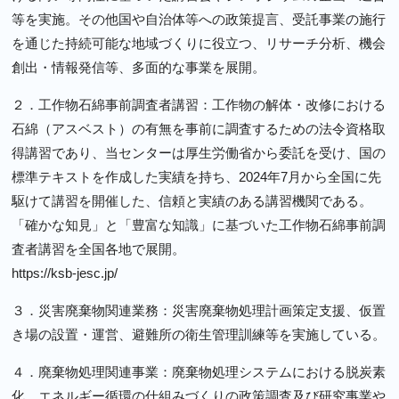
等を実施。その他国や自治体等への政策提言、受託事業の施行
を通じた持続可能な地域づくりに役立つ、リサーチ分析、機会
創出・情報発信等、多面的な事業を展開。
２．工作物石綿事前調査者講習：工作物の解体・改修における
石綿（アスベスト）の有無を事前に調査するための法令資格取
得講習であり、当センターは厚生労働省から委託を受け、国の
標準テキストを作成した実績を持ち、2024年7月から全国に先
駆けて講習を開催した、信頼と実績のある講習機関である。
「確かな知見」と「豊富な知識」に基づいた工作物石綿事前調
査者講習を全国各地で展開。
https://ksb-jesc.jp/
３．災害廃棄物関連業務：災害廃棄物処理計画策定支援、仮置
き場の設置・運営、避難所の衛生管理訓練等を実施している。
４．廃棄物処理関連事業：廃棄物処理システムにおける脱炭素
化、エネルギー循環の仕組みづくりの政策調査及び研究事業や