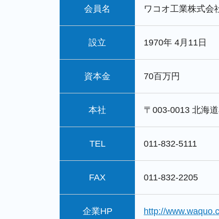
会員名
ワコオ工業株式会
設立
1970年 4月11日
資本金
70百万円
本社
〒003-0013 
TEL
011-832-5111
FAX
011-832-2205
企業HP
http://www.waquo.c