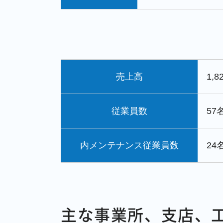
売上高
1,
従業員数
57
内メンテナンス従業員数
24
主な事業所、支店、