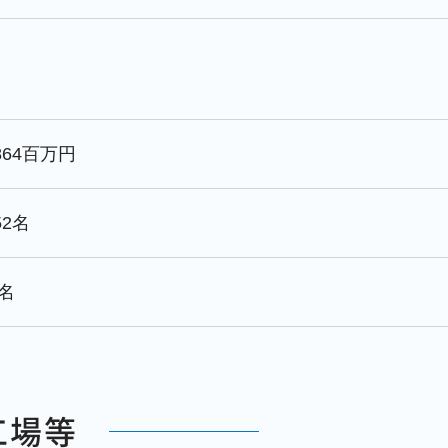
,864百万円
52名
4名
工場等