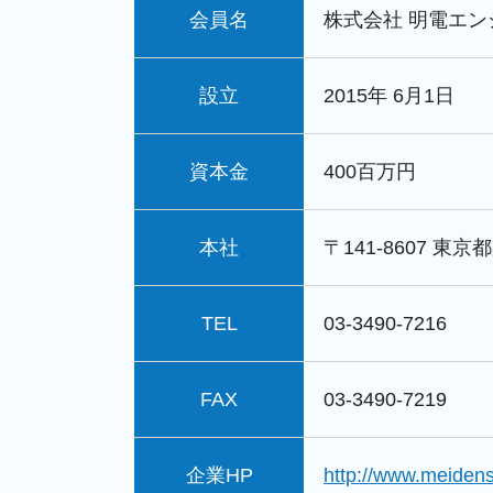
会員名
株式会社 明電エ
設立
2015年 6月1日
資本金
400百万円
本社
〒141-8607 東
TEL
03-3490-7216
FAX
03-3490-7219
企業HP
http://www.meidens